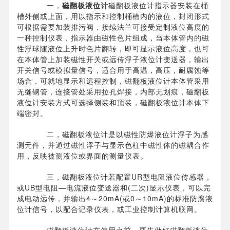
一，
磁翻板液位计
磁翻板液位计指示器安装在桶
槽外侧或上面，用以指示和控制桶槽内的液位，封闭形式
可根据需要加装排污阀，接续法兰可接受定制液位高度的
一种控制仪表，指示器由磁性色片组成，当本体管内的磁
性浮球随液位上升时色片翻转，即可显示液位高度，也可
在本体管上加装磁性开关或远传浮子液位计变送器，输出
开关信号或模拟量信号，适合用于高温，高压，耐腐蚀等
场合，可就地显示和远程控制，磁翻板液位计本体管采用
无缝钢管，连接管处采用拉孔焊接，内部无划痕，磁翻板
液位计安装方式可选择侧装和顶装，磁翻板液位计本体下
端密封。
二，磁翻板液位计是以磁性防爆液位计浮子为感
测元件，并通过磁性浮子与显示色柱中磁性体的磁耦合作
用，反映被测液位或界面的测量仪表。
三，磁翻板液位计若配置UR型电阻液位传感器，
或UB型电阻—电流液位变送器和(二次)显示仪表，可以完
成电动远传，并输出4～20mA(或0～10mA)的标准防腐液
位计信号，以配合记录仪表，或工业控制计算机联网。