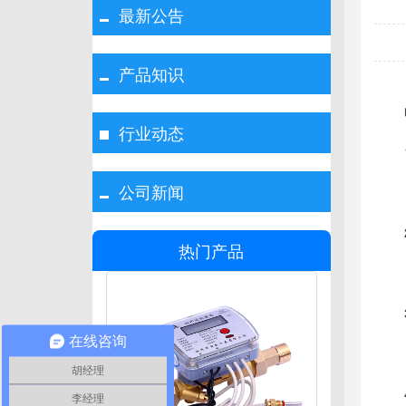
最新公告
产品知识
行业动态
●河
公司新闻
●水
热门产品
●灌
●水
●排
在线咨询
●污
胡经理
李经理