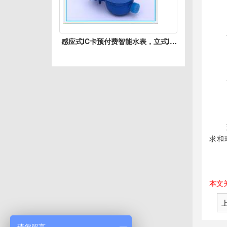
●实
●教
感应式IC卡预付费智能水表，立式IC
●养
卡智能水表
●循
●景
●人
求和
本文