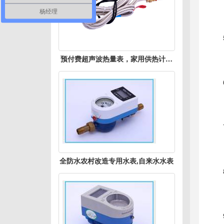
●污
杨经理
●生
●水
预付费超声波热量表，家用供热计量
●引
表
●矿
●尾
●水
●水
全防水农村改造专用水表,自来水水表
●隧
●桥