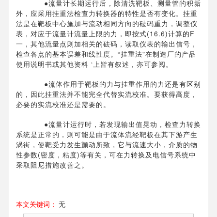
●流量计长期运行后，除清洗靶板、测量管的积垢
外，应采用挂重法检查力转换器的特性是否有变化。挂重
法是在靶板中心施加与流动相同方向的砝码重力，调整仪
表，对应于流量计流量上限的力，即按式(16.6)计算的F
一，其他流量点则加相关的砝码，读取仪表的输出信号，
检查各点的基本误差和线性度。“挂重法"在制造厂的产品
使用说明书或其他资料 ‘上皆有叙述，亦可参阅。
●流体作用于靶板的力与挂重作用的力还是有区别
的，因此挂重法并不能完全代替实流校准。要获得高度，
必要的实流校准还是需要的。
●流量计运行时，若发现输出值晃动，检查力转换
系统是正常的，则可能是由于流体流经靶板在其下游产生
涡街，使靶受力发生颤动所致，它与流速大小，介质的物
性参数(密度，粘度)等有关，可在力转换及电信号系统中
采取阻尼措施改善之。
本文关键词：
无