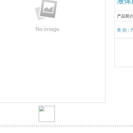
液体
产品简
类 别：